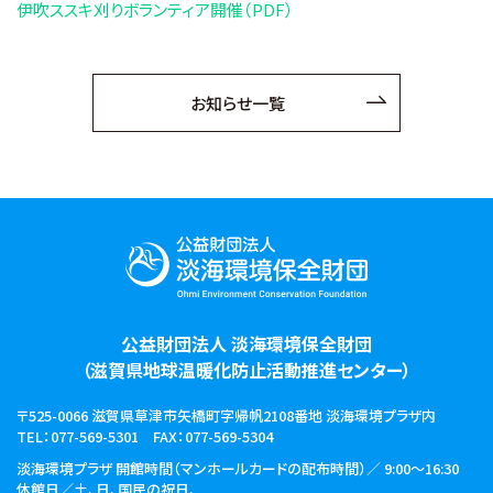
伊吹ススキ刈りボランティア開催（PDF）
お知らせ
お知らせ一覧
財団概要
アクセス
お問い合わせ
Ohmi Environmental Plaza
公益財団法人 淡海環境保全財団
ohmikankyo
（滋賀県地球温暖化防止活動推進センター）
〒525-0066 滋賀県草津市矢橋町字帰帆2108番地
淡海環境プラザ内
TEL：077-569-5301
FAX：077-569-5304
淡海環境プラザ 開館時間
（マンホールカードの配布時間）／ 9:00～16:30
休館日／土、日、国民の祝日、