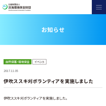
お知らせ
ヨシ群落保全
自然保護・環境保全
滋賀県地球温暖化防止活動推進センター
自然保護・環境保全
イベント
2017.11.05
水環境保全（淡海環境プラザ）
伊吹ススキ刈ボランティアを実施しました
環境情報発信
伊吹ススキ刈ボランティアを実施しました。
補助金