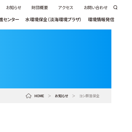
お知らせ
財団概要
アクセス
お問い合わせ
進センター
水環境保全（淡海環境プラザ）
環境情報発信
いて
ついて
講座
ヨシふれあい事業について
ラムサールびわっこ大使について
うちエコ診断
市町向け
（技術講習会／セミナー）
売
ヨシ群落保全活動奨励事業
環びわこ学生
術／
ネットゼロ推進
見学／視察
ス（S-WETS)
ンクール
事業者向け普及啓発
ご意見・ご感想
お役立ち資料
ntal Plaza
HOME
＞
お知らせ
＞
ヨシ群落保全
教材
活動推進センター