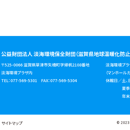
公益財団法人 淡海環境保全財団
（滋賀県地球温暖化防止
〒525-0066 滋賀県草津市矢橋町字帰帆2108番地
淡海環境プラ
淡海環境プラザ内
（マンホールカー
TEL：077-569-5301
FAX：077-569-5304
休館日／土、
夏季休暇 2
年末年
サイトマップ
© 2023