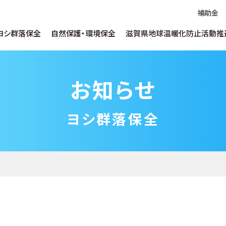
補助金
ヨシ群落保全
自然保護・環境保全
滋賀県地球温暖化防止活動推
お知らせ
ヨシについて
水草対策について
地球温暖化について
ヨシ維持育成につ
SDGs推進支援に
温暖化防止出前
ごあいさつ
取り組み
ヨシ環境学習について
自然保護啓発について
ヨシ紙・腐葉土販
うちエコ診断WEBサービス
補助金
滋賀県水環境技
ヨシ群落保全
企業／研究機関向け
サービス・データベー
ネットゼロまちづくり
デコ活ポスターコ
しがの下水道クイズ
マンホールカード
推進員とは
イベント啓発
リンク集
Ohmi Environme
各種申し込み
教員・指導者向け
ohmi_eplara
淡海環境プラザ 公式チャンネル
shiga_ccca
地域にとび出す!滋賀県地球温暖化防止