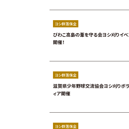
ヨシ群落保全
びわこ高島の葦を守る会ヨシ刈りイベ
開催！
ヨシ群落保全
滋賀県少年野球交流協会ヨシ刈りボ
ィア開催
ヨシ群落保全