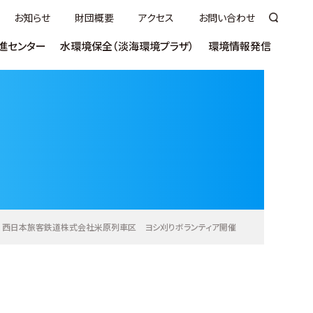
お知らせ
財団概要
アクセス
お問い合わせ
進センター
水環境保全（淡海環境プラザ）
環境情報発信
いて
ついて
講座
ヨシふれあい事業について
ラムサールびわっこ大使について
うちエコ診断
市町向け
（技術講習会／セミナー）
売
ヨシ群落保全活動奨励事業
環びわこ学生
術／
ネットゼロ推進
見学／視察
ス（S-WETS)
ンクール
事業者向け普及啓発
ご意見・ご感想
お役立ち資料
ntal Plaza
西日本旅客鉄道株式会社米原列車区 ヨシ刈りボランティア開催
教材
活動推進センター