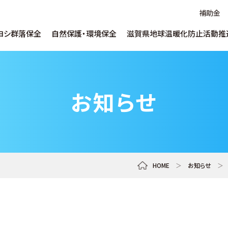
補助金
ヨシ群落保全
自然保護・環境保全
滋賀県地球温暖化防止活動推
ヨシについて
水草対策について
地球温暖化について
ヨシ維持育成につ
SDGs推進支援に
温暖化防止出前
ごあいさつ
取り組み
お知らせ
ヨシ環境学習について
自然保護啓発について
ヨシ紙・腐葉土販
うちエコ診断WEBサービス
補助金
滋賀県水環境技
企業／研究機関向け
サービス・データベー
ネットゼロまちづくり
デコ活ポスターコ
しがの下水道クイズ
マンホールカード
推進員とは
イベント啓発
リンク集
Ohmi Environme
HOME
＞
お知らせ
＞
各種申し込み
教員・指導者向け
ohmi_eplara
淡海環境プラザ 公式チャンネル
shiga_ccca
地域にとび出す!滋賀県地球温暖化防止