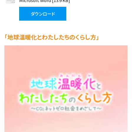
Microsoft Word [13.9 KB]
お知らせ
ダウンロード
財団概要
「地球温暖化とわたしたちのくらし方」
アクセス
お問い合わせ
Ohmi Environmental Plaza
ohmikankyo