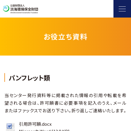
お役立ち資料
ヨシ群落保全
自然保護・環境保全
滋賀県地球温暖化防止活動推進センター
パンフレット類
水環境保全（淡海環境プラザ）
当センター発行資料等に掲載された情報の引用や転載を希
望される場合は、許可願書に必要事項を記入のうえ、メール
環境情報発信
またはファックスでお送り下さい。折り返しご連絡いたします。
引用許可願.docx
補助金