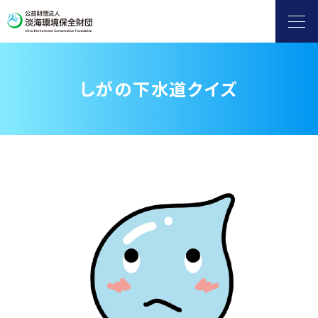
しがの下水道クイズ
ヨシ群落保全
自然保護・環境保全
滋賀県地球温暖化防止活動推進センター
水環境保全（淡海環境プラザ）
環境情報発信
補助金