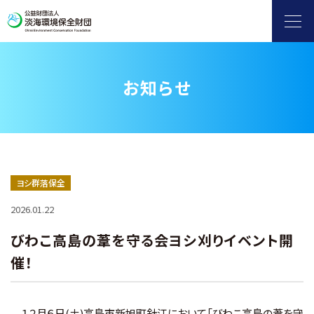
お知らせ
ヨシ群落保全
自然保護・環境保全
滋賀県地球温暖化防止活動推進センター
ヨシ群落保全
2026.01.22
水環境保全（淡海環境プラザ）
びわこ高島の葦を守る会ヨシ刈りイベント開
催！
環境情報発信
補助金
１２月６日(土)高島市新旭町針江において「びわこ高島の葦を守