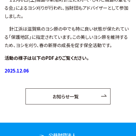
る会」によるヨシ刈りが行われ、当財団もアドバイザーとして参加
お知らせ
しました。
針江浜は滋賀県のヨシ原の中でも特に良い状態が保たれてい
財団概要
る「保護地区」に指定されています。この美しいヨシ原を維持する
ため、ヨシを刈り、春の新芽の成長を促す保全活動です。
アクセス
活動の様子は以下のPDFよりご覧ください。
お問い合わせ
2025.12.06
Ohmi Environmental Plaza
お知らせ一覧
ohmikankyo