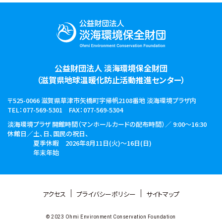
公益財団法人 淡海環境保全財団
（滋賀県地球温暖化防止活動推進センター）
〒525-0066 滋賀県草津市矢橋町字帰帆2108番地
淡海環境プラザ内
TEL：077-569-5301
FAX：077-569-5304
淡海環境プラザ 開館時間
（マンホールカードの配布時間）／ 9:00～16:30
休館日／土、日、国民の祝日、
夏季休暇 2026年8月11日(火)～16日(日)
年末年始
アクセス
プライバシーポリシー
サイトマップ
© 2023 Ohmi Environment Conservation Foundation