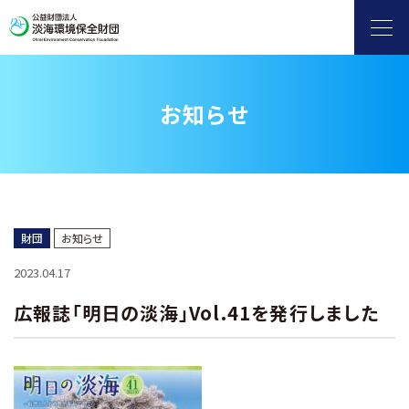
お知らせ
ヨシ群落保全
自然保護・環境保全
滋賀県地球温暖化防止活動推進センター
財団
お知らせ
2023.04.17
水環境保全（淡海環境プラザ）
広報誌「明日の淡海」Vol.41を発行しました
環境情報発信
補助金