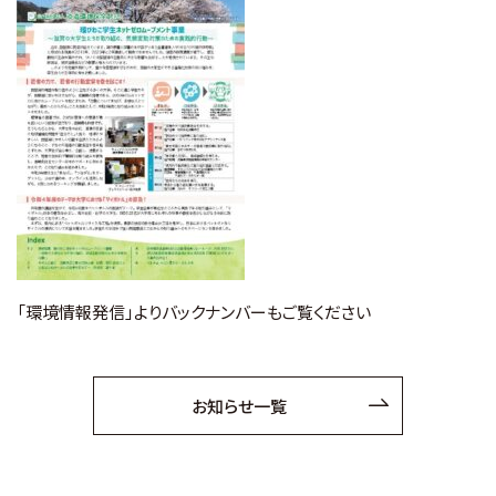
お知らせ
財団概要
アクセス
お問い合わせ
Ohmi Environmental Plaza
「環境情報発信」よりバックナンバーもご覧ください
ohmikankyo
お知らせ一覧