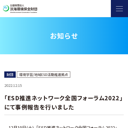
お知らせ
ヨシ群落保全
自然保護・環境保全
滋賀県地球温暖化防止活動推進センター
財団
環境学習/地域ESD活動推進拠点
2022.12.15
水環境保全（淡海環境プラザ）
「ESD推進ネットワーク全国フォーラム2022」
にて事例報告を行いました
環境情報発信
補助金
12月10日(土)、「ESD推進ネットワーク全国フォーラム2022」