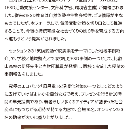
（ESD活動支援センター、文部科学省、環境省主催
）
が開催されま
お知らせ
した。従来のESD教育は自然体験や生物多様性、ゴミ循環が主な
ものでしたが、本フォーラムで、気候変動対策を切り口として推進
財団概要
することで、今後の持続可能な社会づくりの創り手を育成する方向
へ進もうという提案がされました。
アクセス
セッション２の「気候変動や脱炭素をテーマにした地域事例紹
介」で、学校と地域拠点とで取り組むESD事例の一つとして、比叡
お問い合わせ
山高校の伊藤先生と当財団職員が登壇し、同校で実施した授業の
事例報告をしました。
Ohmi Environmental Plaza
究極のエコバック「風呂敷」を温暖化対策の一つとしてどのよう
に広げていけばよいかを自分たちで考え、プレゼンを行う計10時
ohmikankyo
間の単元授業であり、若者らしい多くのアイディアが詰まった社会
変革にもつながる期待が持てる内容で、会場70名、オンライン250
名の聴衆が大いに盛り上がりました。