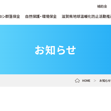
補助金
ヨシ群落保全
自然保護・環境保全
滋賀県地球温暖化防止活動推
ヨシについて
水草対策について
地球温暖化について
ヨシ維持育成につ
SDGs推進支援に
温暖化防止出前
ごあいさつ
取り組み
お知らせ
ヨシ環境学習について
自然保護啓発について
ヨシ紙・腐葉土販
うちエコ診断WEBサービス
補助金
滋賀県水環境技
企業／研究機関向け
サービス・データベー
ネットゼロまちづくり
デコ活ポスターコ
しがの下水道クイズ
マンホールカード
推進員とは
イベント啓発
リンク集
Ohmi Environme
HOME
＞
お知らせ
各種申し込み
教員・指導者向け
ohmi_eplara
淡海環境プラザ 公式チャンネル
shiga_ccca
地域にとび出す!滋賀県地球温暖化防止