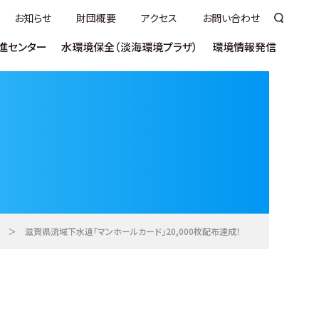
お知らせ
財団概要
アクセス
お問い合わせ
進センター
水環境保全（淡海環境プラザ）
環境情報発信
いて
ついて
講座
ヨシふれあい事業について
ラムサールびわっこ大使について
うちエコ診断
市町向け
（技術講習会／セミナー）
売
ヨシ群落保全活動奨励事業
環びわこ学生
術／
ネットゼロ推進
見学／視察
ス（S-WETS)
ンクール
事業者向け普及啓発
ご意見・ご感想
お役立ち資料
ntal Plaza
＞
滋賀県流域下水道「マンホールカード」20,000枚配布達成！
教材
活動推進センター