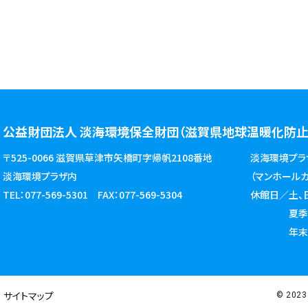
公益財団法人 淡海環境保全財団
（滋賀県地球温暖化防止
〒525-0066 滋賀県草津市矢橋町字帰帆2108番地
淡海環境プラ
淡海環境プラザ内
（マンホールカー
TEL：077-569-5301
FAX：077-569-5304
休館日／土、
夏季休暇 2
年末年
サイトマップ
© 2023