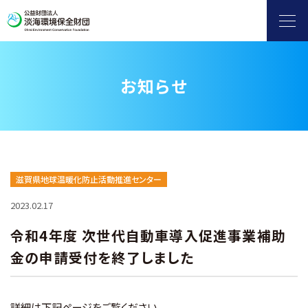
お知らせ
ヨシ群落保全
自然保護・環境保全
滋賀県地球温暖化防止活動推進センター
滋賀県地球温暖化防止活動推進センター
2023.02.17
水環境保全（淡海環境プラザ）
令和4年度 次世代自動車導入促進事業補助
金の申請受付を終了しました
環境情報発信
補助金
詳細は下記ページをご覧ください。