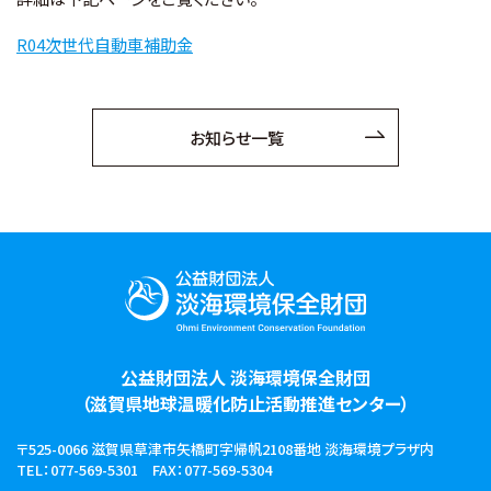
R04次世代自動車補助金
お知らせ
財団概要
お知らせ一覧
アクセス
お問い合わせ
Ohmi Environmental Plaza
ohmikankyo
公益財団法人 淡海環境保全財団
（滋賀県地球温暖化防止活動推進センター）
〒525-0066 滋賀県草津市矢橋町字帰帆2108番地
淡海環境プラザ内
TEL：077-569-5301
FAX：077-569-5304