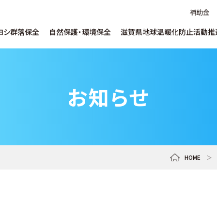
補助金
ヨシ群落保全
自然保護・環境保全
滋賀県地球温暖化防止活動推
ヨシについて
水草対策について
地球温暖化について
ヨシ維持育成につ
SDGs推進支援に
温暖化防止出前
ごあいさつ
取り組み
お知らせ
ヨシ環境学習について
自然保護啓発について
ヨシ紙・腐葉土販
うちエコ診断WEBサービス
補助金
滋賀県水環境技
企業／研究機関向け
サービス・データベー
ネットゼロまちづくり
デコ活ポスターコ
しがの下水道クイズ
マンホールカード
推進員とは
イベント啓発
リンク集
Ohmi Environme
HOME
＞
各種申し込み
教員・指導者向け
ohmi_eplara
淡海環境プラザ 公式チャンネル
shiga_ccca
地域にとび出す!滋賀県地球温暖化防止