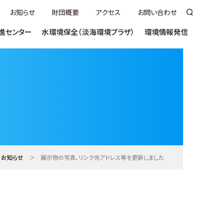
お知らせ
財団概要
アクセス
お問い合わせ
進センター
水環境保全（淡海環境プラザ）
環境情報発信
いて
ついて
講座
ヨシふれあい事業について
ラムサールびわっこ大使について
うちエコ診断
市町向け
（技術講習会／セミナー）
売
ヨシ群落保全活動奨励事業
環びわこ学生
術／
ネットゼロ推進
見学／視察
ス（S-WETS)
ンクール
事業者向け普及啓発
ご意見・ご感想
お役立ち資料
ntal Plaza
お知らせ
＞
展示物の写真、リンク先アドレス等を更新しました
教材
活動推進センター