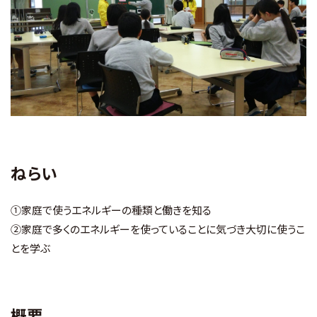
お知らせ
財団概要
アクセス
お問い合わせ
ねらい
Ohmi Environmental Plaza
①家庭で使うエネルギーの種類と働きを知る
②家庭で多くのエネルギーを使っていることに気づき大切に使うこ
ohmikankyo
とを学ぶ
概要