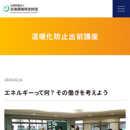
温暖化防止出前講座
ヨシ群落保全
自然保護・環境保全
滋賀県地球温暖化防止活動推進センター
2024.02.16
エネルギーって何？ その働きを考えよう
水環境保全（淡海環境プラザ）
環境情報発信
補助金