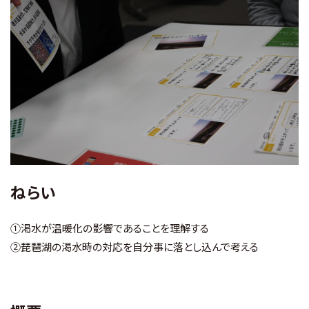
お知らせ
財団概要
アクセス
お問い合わせ
ねらい
Ohmi Environmental Plaza
①渇水が温暖化の影響であることを理解する
ohmikankyo
②琵琶湖の渇水時の対応を自分事に落とし込んで考える