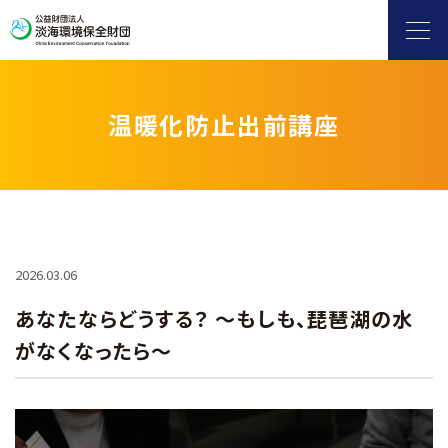
温暖化防止出前講座
ヨシ群落保全
自然保護・環境保全
滋賀県地球温暖化防止活動推進センター
2026.03.06
あなたならどうする？ ～もしも、琵琶湖の水
水環境保全（淡海環境プラザ）
がなくなったら～
環境情報発信
補助金