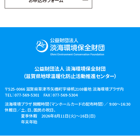
お申込みフォーム
公益財団法人 淡海環境保全財団
（滋賀県地球温暖化防止活動推進センター）
〒525-0066 滋賀県草津市矢橋町字帰帆2108番地
淡海環境プラザ内
TEL：077-569-5301
FAX：077-569-5304
淡海環境プラザ 開館時間
（マンホールカードの配布時間）／ 9:00～16:30
休館日／土、日、国民の祝日、
夏季休暇 2026年8月11日(火)～16日(日)
年末年始