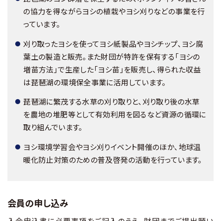
の協力を得ながらヨシの植栽やヨシ刈りなどの事業を行
お知らせ
っています。
刈り取ったヨシを使ってヨシ紙製品やヨシチップ、ヨシ腐
財団概要
葉土の製造と販売。また財団が特許を保有する「ヨシの
増苗方法」で生産した「ヨシ苗」を販売し、得られた収益
アクセス
は琵琶湖の環境保全事業に活用しています。
琵琶湖に繁茂する水草の刈り取りと、刈り取り後の水草
お問い合わせ
を農地の堆肥等として有効利用を図るなど資源の循環に
取り組んでいます。
Ohmi Environmental Plaza
ヨシ環境学習会やヨシ刈りイベント開催のほか、地球温
暖化防止対策のための普及啓発の活動を行っています。
ohmikankyo
会員の申し込み
入会申込書に必要事項をご記入のうえ、財団までご提出願い