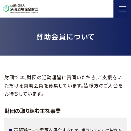
賛助会員について
ヨシ群落保全
自然保護・環境保全
滋賀県地球温暖化防止活動推進センター
財団では、財団の活動趣旨に賛同いただき、ご支援をい
ただける賛助会員を募集しています。皆様方のご入会を
水環境保全（淡海環境プラザ）
お待ちしています。
環境情報発信
財団の取り組む主な事業
補助金
琵琶湖のヨシ群落を保全するため、ボランティアの皆さん