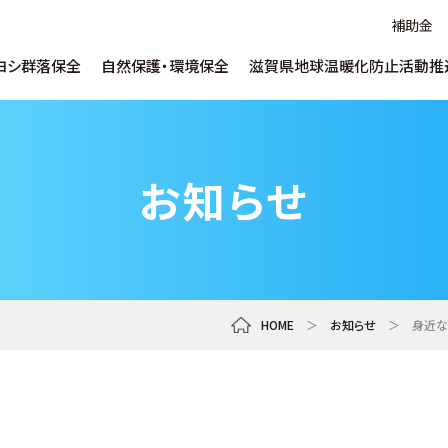
補助金
ヨシ群落保全
自然保護・環境保全
滋賀県地球温暖化防止活動推
ヨシについて
水草対策について
地球温暖化について
ヨシ維持育成につ
SDGs推進支援に
温暖化防止出前
ごあいさつ
取り組み
お知らせ
ヨシ環境学習について
自然保護啓発について
ヨシ紙・腐葉土販
うちエコ診断WEBサービス
補助金
滋賀県水環境技
企業／研究機関向け
サービス・データベー
ネットゼロまちづくり
デコ活ポスターコ
しがの下水道クイズ
マンホールカード
推進員とは
イベント啓発
リンク集
Ohmi Environme
HOME
＞
お知らせ
＞
身近な
各種申し込み
教員・指導者向け
ohmi_eplara
淡海環境プラザ 公式チャンネル
shiga_ccca
地域にとび出す!滋賀県地球温暖化防止