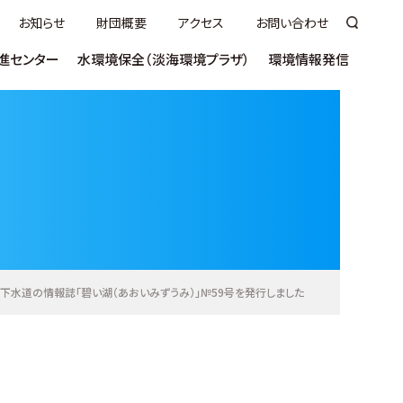
お知らせ
財団概要
アクセス
お問い合わせ
進センター
水環境保全（淡海環境プラザ）
環境情報発信
いて
ついて
講座
ヨシふれあい事業について
ラムサールびわっこ大使について
うちエコ診断
市町向け
（技術講習会／セミナー）
売
ヨシ群落保全活動奨励事業
環びわこ学生
術／
ネットゼロ推進
見学／視察
ス（S-WETS)
ンクール
事業者向け普及啓発
ご意見・ご感想
お役立ち資料
ntal Plaza
下水道の情報誌「碧い湖（あおいみずうみ）」№59号を発行しました
教材
活動推進センター