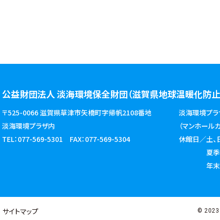
公益財団法人 淡海環境保全財団
（滋賀県地球温暖化防止
〒525-0066 滋賀県草津市矢橋町字帰帆2108番地
淡海環境プラ
淡海環境プラザ内
（マンホールカー
TEL：077-569-5301
FAX：077-569-5304
休館日／土、
夏季休暇 2
年末年
サイトマップ
© 2023