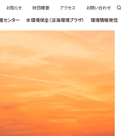
お知らせ
財団概要
アクセス
お問い合わせ
進センター
水環境保全（淡海環境プラザ）
環境情報発信
いて
ついて
講座
ヨシふれあい事業について
ラムサールびわっこ大使について
うちエコ診断
市町向け
（技術講習会／セミナー）
売
ヨシ群落保全活動奨励事業
環びわこ学生
術／
ネットゼロ推進
見学／視察
ス（S-WETS)
ンクール
事業者向け普及啓発
ご意見・ご感想
お役立ち資料
ntal Plaza
教材
活動推進センター