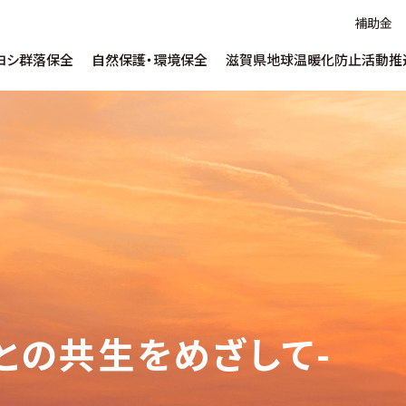
補助金
ヨシ群落保全
自然保護・環境保全
滋賀県地球温暖化防止活動推
ヨシについて
水草対策について
地球温暖化について
ヨシ維持育成につ
SDGs推進支援に
温暖化防止出前
ごあいさつ
取り組み
ヨシ環境学習について
自然保護啓発について
ヨシ紙・腐葉土販
うちエコ診断WEBサービス
補助金
滋賀県水環境技
企業／研究機関向け
サービス・データベー
ネットゼロまちづくり
デコ活ポスターコ
しがの下水道クイズ
マンホールカード
推進員とは
イベント啓発
リンク集
Ohmi Environme
各種申し込み
教員・指導者向け
人との共生をめざして-
ohmi_eplara
淡海環境プラザ 公式チャンネル
shiga_ccca
地域にとび出す!滋賀県地球温暖化防止