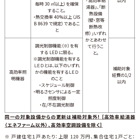
「高効率給
以内
毎時 30 ㎥以上）を確保
湯器」、「断
すること。
熱設備
・熱交換率 40%以上（JIS
（壁・窓等
B 8639 で規定）であるこ
断熱改
と
修）」いずれ
かとあわせ
調光制御機能（※）を有
て行うこ
する LED に限る。
と。
※調光制御機能を有する
ＬＥＤとは、以下のいずれ
補助対象
高効率照
かの機能を有するＬＥＤ
経費の1/2
明機器
のこと
以内
・スケジュール制御
・明るさセンサによる一定
照度制御
・在/不在調光制御
同一の対象設備からの更新は補助対象外! ［高効率給湯器
（エネファーム以外）、高効率空調設備を除く］
※ 戸建住宅１戸あたり：上限 120 万円、集合住宅１戸ごと：