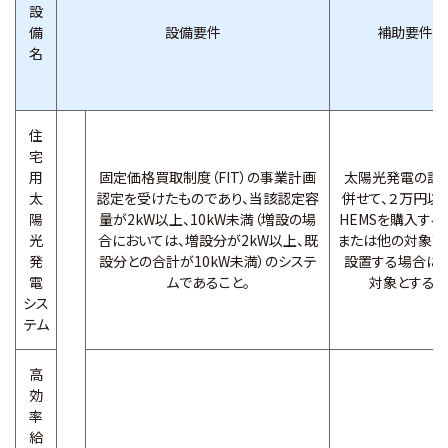
設
備
設備要件
補助要件
名
住
宅
用
固定価格買取制度（FIT）の事業計画
太陽光発電の設
太
認定を受けたものであり、当該認定容
併せて、２万円以
陽
量が2kW以上、10kW未満（増設の場
HEMSを購入する
光
合においては、増設分が2kW以上、既
または他の対象設
発
設分との合計が10kW未満）のシステ
設置する場合に
電
ムであること。
対象とする。
シス
テム
高
効
率
給