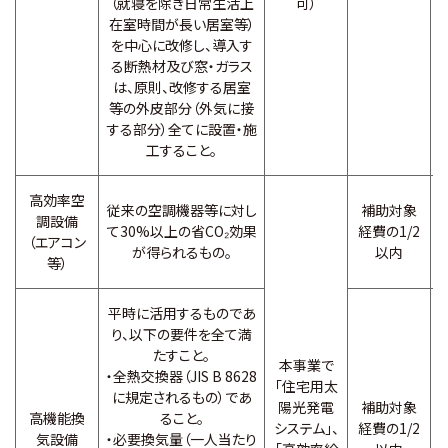
（就寝を除き日常生活上
可）
在室時間が長い居室等）
を中心に改修し、導入す
る断熱材及び窓・ガラス
は、原則、改修する居室
等の外皮部分（外気に接
する部分）全てに設置・施
工すること。
高効率空
従来の空調機器等に対し
補助対象
調設備
て30%以上の省CO₂効果
経費の1/2
（エアコン
が得られるもの。
以内
等）
平時に活用するものであ
り、以下の要件を全て満
たすこと。
本事業で
・全熱交換器（JIS B 8628
「住宅用太
に規定されるもの）であ
陽光発電
補助対象
高機能換
ること。
システム」、
経費の1/2
気設備
・必要換気量（一人当たり