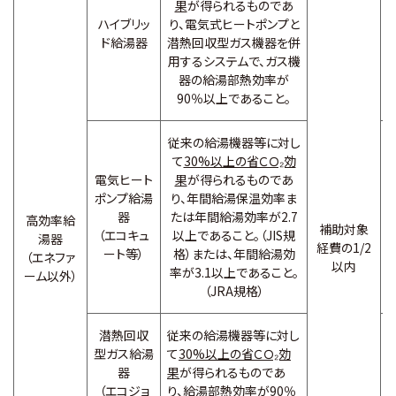
果
が得られるものであ
ハイブリッ
り、電気式ヒートポンプと
ド給湯器
潜熱回収型ガス機器を併
用するシステムで、ガス機
器の給湯部熱効率が
90％以上であること。
従来の給湯機器等に対し
て
30%以上の省ＣＯ₂効
電気ヒート
果
が得られるものであ
ポンプ給湯
り、年間給湯保温効率ま
器
たは年間給湯効率が2.7
高効率給
補助対象
（エコキュ
以上であること。（JIS規
湯器
経費の1/2
ート等）
格）または、年間給湯効
（エネファ
以内
率が3.1以上であること。
ーム以外）
（JRA規格）
潜熱回収
従来の給湯機器等に対し
型ガス給湯
て
30%以上の省ＣＯ₂効
器
果
が得られるものであ
（エコジョ
り、給湯部熱効率が90％