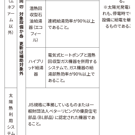
（エ
る。
同一の対象設備からの更新は補助対象外
ネフ
※太陽光発電は
潜熱回
ァー
れも、停電時でも
収型石
ム
設備に給電を継続
油給湯
連続給湯効率が90％以上
以
るものであること
器（エコ
であること。
外）
フィー
ル）
電気式ヒートポンプと潜熱
ハイブリ
回収型ガス機器を併用する
ッド給湯
システムで、ガス機器の給
器
湯部熱効率が90％以上で
あること。
太
陽
JIS規格に準拠しているものまたは一
熱
般財団法人ベターリビングの優良住宅
利
部品（BL部品）に認定された機器であ
用
ること。
シス
テム