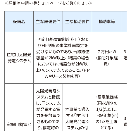
＜詳細は
申請の手引き15ページ
をご覧ください＞
設備名
主な設備要件
主な補助要件
補助率等
固定価格買取制度（FIT）およ
びFIP制度の事業計画認定を
受けないものであり、当該設備
７万円/kW
３０
住宅用太陽光
容量が2kW以上、（増設の場合
（補助対象経
進
発電システム
においては、増設分が2kW以
費）
上）のシステムであること。（ＰＰ
Ａやリース契約も可）
太陽光発電シ
ステムと接続
・蓄電池価格
し、同システム
（円/kWh）の
が発電する電
本事業で導入
1/3(ただし､
力を充放電で
する「住宅用
下記価格(※)
３０
きるものであ
太陽光発電シ
の1/3を上限
家庭用蓄電池
進
り、停電時の
ステム」の付
とする)