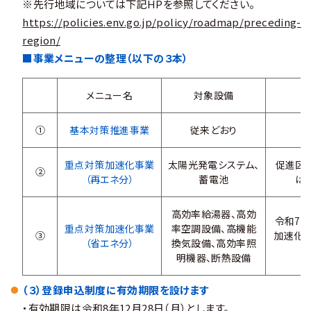
※先行地域については下記HPを参照してください。
https://policies.env.go.jp/policy/roadmap/preceding-
region/
■事業メニューの整理（以下の３本）
メニュー名
対象設備
①
基本対策推進事業
従来どおり
重点対策加速化事業
太陽光発電システム、
促進区
②
（再エネ分）
蓄電池
は
高効率給湯器、高効
令和7
重点対策加速化事業
率空調設備、高機能
③
加速化
（省エネ分）
換気設備、高効率照
明機器、断熱設備
（３）登録申込制度に有効期限を設けます
・有効期限は令和8年12月28日（月）とします。