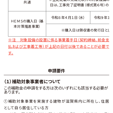
共通
日は、工事完了証明書（様式第６号）の日
令和８年４月１日（水）
令和９年１月
ＨＥＭＳの購入日 （基
本対策推進事業）
※購入日は領収書の発行日としま
※注 対象設備の設置に係る事業着手日（契約締結、前金支
払および工事着工等）が上記の日付以後であることが必要で
す。
申請要件
（１）補助対象事業者について
この補助金の申請をする方は次のいずれにも該当する必要が
あります。
①補助対象事業を実施する建物が滋賀県内に所在し、住居
として自ら居住している方