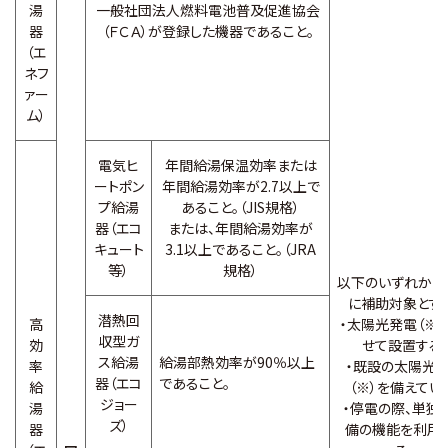
湯
一般社団法人燃料電池普及促進協会
器
（ＦＣＡ）が登録した機器であること。
（エ
ネフ
ァー
ム）
電気ヒ
年間給湯保温効率または
ートポン
年間給湯効率が2.7以上で
プ給湯
あること。（JIS規格）
器（エコ
または、年間給湯効率が
キュート
3.1以上であること。（JRA
等）
規格）
以下のいずれかの
に補助対象とす
潜熱回
高
・太陽光発電（※）
収型ガ
効
せて設置する
ス給湯
給湯部熱効率が90％以上
率
・既設の太陽光
器（エコ
であること。
給
（※）を備えてい
ジョー
湯
・停電の際、単独
ズ）
器
備の機能を利用