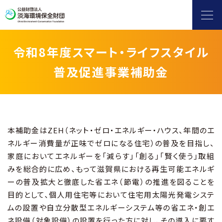
令和8年度スマート・ライフスタイル
普及促進事業補助金
ヨシ群落保全
自然保護・環境保全
滋賀県地球温暖化防止活動推進センター
本補助金はZEH（ネット・ゼロ・エネルギー・ハウス、年間のエ
ネルギー消費量が正味でゼロになる住宅）の普及を目指し、
家庭においてエネルギーを「減らす」「創る」「賢く使う」取組
水環境保全（淡海環境プラザ）
みを総合的に広め、もって滋賀県における再生可能エネルギ
ーの普及拡大と徹底した省エネ（節電）の推進を図ることを
環境情報発信
目的として、個人用住宅等において住宅用太陽光発電システ
ムの設置や自立分散型エネルギーシステム等の省エネ・創エ
補助金
ネ設備（対象設備）の設置を行った方に対し、その導入に要す