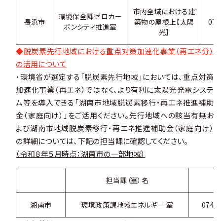
市内全域における建
環境保全課ゼロカー
長浜市
築物の屋根上【太陽
074
ボンシティ推進室
光】
◆脱炭素先行地域における重点対策加速化事業（再エネ分）
の活用について
・環境省が選定する「脱炭素先行地域」においては、重点対策
加速化事業（再エネ）ではなく、より有利に太陽光発電システ
ム等を導入できる「湖南市地域脱炭素移行・再エネ推進補助
金（家庭向け）」をご活用ください。先行地域への該当有無お
よび湖南市地域脱炭素移行・再エネ推進補助金（家庭向け）
の詳細については、下記の担当課に確認してください。
（令和８年５月時点：湖南市の一部地域）
担当課（室）名
湖南市
環境政策課地域エネルギー 室
0748