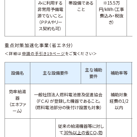
みに利用する
帯設備である
※15.5万
非常用予備電
こと
円/kWh（工事
源でないこと。
費込み・税抜
（ＰＰＡやリー
き）
ス契約も可）
重点対策加速化事業（省エネ分）
＜詳細は
申請の手引き19ページ
をご覧ください＞
主な補助
設備名
主な設備要件
補助率等
要件
効率給湯
一般社団法人燃料電池普及促進協会
補助対象
器
（ＦＣＡ）が登録した機器であること。
経費の1/2
（エネファ
（燃料電池部分の後付け設置も対象）
以内
ーム）
従来の給湯機器等に対し
て
30%以上の省ＣＯ₂効