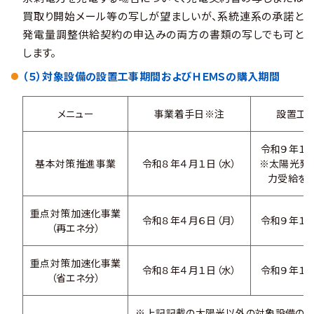
買取り開始メール等の写しが望ましいが、系統連系の承諾と
発電量調整供給契約の申込みの両方の書類の写しでも可と
します。
（５）対象設備の設置工事期間およびＨＥＭＳの購入期間
メニュー
事業着手日※注
設置工
令和９年１月
基本対策推進事業
令和８年４月１日（水）
※太陽光発
力受給を
重点対策加速化事業
令和８年４月６日（月）
令和９年１月
（再エネ分）
重点対策加速化事業
令和８年４月１日（水）
令和９年１月
（省エネ分）
※上記記載の太陽光以外の対象設備の