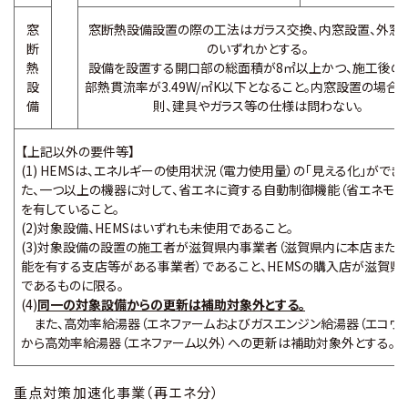
窓
窓断熱設備設置の際の工法はガラス交換、内窓設置、外窓
断
のいずれかとする。
熱
設備を設置する開口部の総面積が8㎡以上かつ、施工後の
設
部熱貫流率が3.49W/㎡K以下となること。内窓設置の場合
備
則、建具やガラス等の仕様は問わない。
【上記以外の要件等】
(1) HEMSは、エネルギーの使用状況（電力使用量）の「見える化」ができ
た、一つ以上の機器に対して、省エネに資する自動制御機能（省エネモー
を有していること。
(2)対象設備、HEMSはいずれも未使用であること。
(3)対象設備の設置の施工者が滋賀県内事業者（滋賀県内に本店また
能を有する支店等がある事業者）であること、HEMSの購入店が滋賀県
であるものに限る。
(4)
同一の対象設備からの更新は補助対象外とする。
また、高効率給湯器（エネファームおよびガスエンジン給湯器（エコウィ
から高効率給湯器（エネファーム以外）への更新は補助対象外とする。
重点対策加速化事業（再エネ分）