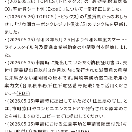
・(2026.05.26）TOPICS（トピックス）の「高効率給湯器省
CO₂率計算シート例（Excel）」について一部修正しました。
・(2026.05.26）TOPICS（トピックス）の「滋賀県からのおしら
せ」、「びわ湖カーボンクレジット倶楽部」のリンク先を更新し
ました。
・(2026.05.25）令和８年５月２５日より令和８年度スマート・
ライフスタイル普及促進事業補助金の申請受付を開始しまし
た。
・(2026.05.25)申請時に提出していただく納税証明書は、交
付申請書提出日以前３か月以内に発行された滋賀県の県税
に未納がない証明書の原本です。県税事務所窓口提示用の
案内文（各県税事務所住所電話番号記載）をご活用くださ
い。→
(PDF)
・(2026.05.25)申請時に提出していただく「住民票の写し」と
は、市町窓口やコンビニエンスストアで発行された原本のこ
とを指しますので、コピーせずに提出してください。
・(2026.05.25)申請における注意事項と申請書類送付先（キ
リトリ貼付用）を掲載しています。→
(PDF)