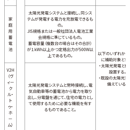
太陽光発電システムと接続し、同シス
家
テムが発電する電力を充放電できるも
庭
の。
用
JIS規格または一般社団法人電池工業
蓄
会規格に準じているもの。
電
蓄電容量（複数台の場合はその合計）
池
が１kWh以上かつ定格出力が500W以
以下のいずれかの
上であるもの。
に補助対象とす
・太陽光発電と併
V2H
設置する。
（ヴ
・既設の太陽光発
ィー
備えている。
太陽光発電システムと常時接続し、電
ク
気自動車等の蓄電池から電力を取り
ル・
出し、分電盤を通じて、住宅の電力とし
ト
て使用するために必要な機能を有す
ゥ・
るものであること。
ホ
ー
ム）