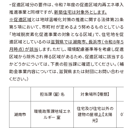
・促進区域分の要件は、令和７年度の促進区域内再エネ導入
推進事業と同様ですが、
新築住宅は対象外とします。
※促進区域
とは地球温暖化対策の推進に関する法律第21条
第５項において、市町村が定めるよう努めるものとしている
「地域脱炭素化促進事業の対象となる区域」で、住宅地を促
進区域としているのは
滋賀県では湖南市、長浜市（令和８年５
月時点）が該当
します。ただし、環境配慮基準等を考慮し促進
区域から除外され得る区域があるため、促進区域に該当する
かどうかについては、下表の担当課に確認してください。（補
助金事業内容については、滋賀県または財団にお問い合わせ
ください。）
担当課（室）名
対象場所【種類】
住宅及び住宅以外の
環境政策課地域エネ
湖南市
建物の屋根上【太陽
074
ルギー 室
光】