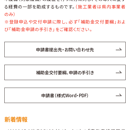
る経費の一部を助成するものです。
（施工業者は県内事業者
お知らせ
のみ）
※登録申込や交付申請に際し、必ず「補助金交付要綱」およ
び「補助金申請の手引き」をご確認ください。
財団概要
アクセス
申請書提出先・お問い合わせ先
お問い合わせ
補助金交付要綱、申請の手引き
Ohmi Environmental Plaza
申請書（様式Word・PDF）
ohmikankyo
新着情報