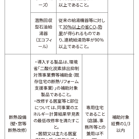
ーズ）
以上であること。
潜熱回収
従来の給湯機器等に対し
型石油給
て
30%以上の省ＣＯ₂効
湯器
果
が得られるものであ
（エコフィ
り、連続給湯効率が90％
ール）
以上であること。
・導入する製品は、環境
省「二酸化炭素排出抑制
対策事業費等補助金（既
存住宅の断熱リフォーム
支援事業）」の補助対象
製品であること。
・改修する居室等と部位
については、同事業のエ
専用住宅
ネルギー計算結果早見表
であること
断熱設備
補助対象
の最低改修率を満たすこ
（店舗、事
（壁・窓等
経費の1/3
と。
務所等との
断熱改修）
以内
・居間又は主たる居室
兼用は不