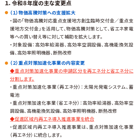
１．令和８年度の主な変更点
（１）物価高騰対策への支援拡大
・国の「物価高騰対応重点支援地方創生臨時交付金／重点支
援地方交付金」を活用して、物価高騰対策として、省エネ家電
等への買い替え等に対して補助を拡大します。
・対象設備：高効率給湯器、高効率空調設備、高機能換気設
備、高効率照明機器、断熱改修
（２）重点対策加速化事業の内容変更
◆重点対策加速化事業の申請区分を再エネ分と省エネ分に
分割します。
・重点対策加速化事業（再エネ分）：太陽光発電システム、蓄
電池
・重点対策加速化事業（省エネ分）：高効率給湯器、高効率空
調設備、高機能換気設備、高効率照明機器、断熱改修
◆促進区域内再エネ導入推進事業を統合
・促進区域内再エネ導入推進事業は、重点対策加速化事業
（再エネ分）に統合します。