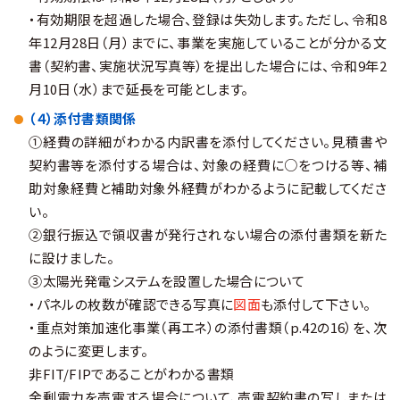
・有効期限を超過した場合、登録は失効します。ただし、令和8
年12月28日（月）までに、事業を実施していることが分かる文
書（契約書、実施状況写真等）を提出した場合には、令和9年2
月10日（水）まで延長を可能とします。
（４）添付書類関係
①経費の詳細がわかる内訳書を添付してください。見積書や
契約書等を添付する場合は、対象の経費に○をつける等、補
助対象経費と補助対象外経費がわかるように記載してくださ
い。
②銀行振込で領収書が発行されない場合の添付書類を新た
に設けました。
③太陽光発電システムを設置した場合について
・パネルの枚数が確認できる写真に
図面
も添付して下さい。
・重点対策加速化事業（再エネ）の添付書類（p.42の16）を、次
のように変更します。
非FIT/FIPであることがわかる書類
余剰電力を売電する場合について、売電契約書の写しまたは